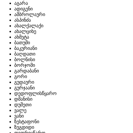
აგარა
ადიგენი
ამბროლაური
ასპინძა
ახალქალაქი
ახალციხე
ახმეტა
ბათუმი
ბაკურიანი
ბაღდათი
ბოლნისი
ბორჯომი
გარდაბანი
გორი
გუდაური
გურჯაანი
დედოფლისწყარო
დმანისი
დუშეთი
ვალე
ვანი
ზესტაფონი
ზუგდიდი
თეთრიყწარო