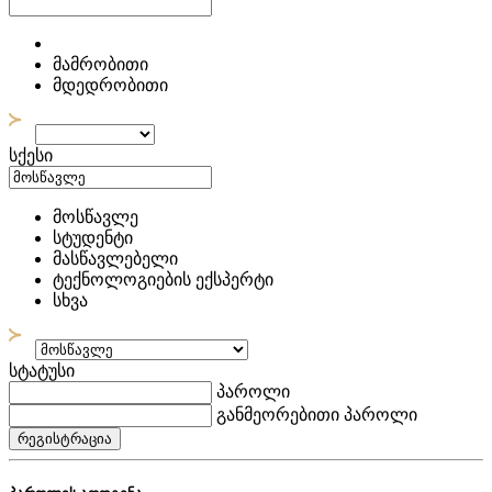
მამრობითი
მდედრობითი
სქესი
მოსწავლე
სტუდენტი
მასწავლებელი
ტექნოლოგიების ექსპერტი
სხვა
სტატუსი
პაროლი
განმეორებითი პაროლი
რეგისტრაცია