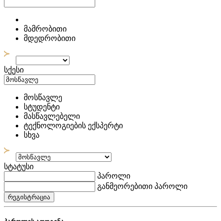
მამრობითი
მდედრობითი
სქესი
მოსწავლე
სტუდენტი
მასწავლებელი
ტექნოლოგიების ექსპერტი
სხვა
სტატუსი
პაროლი
განმეორებითი პაროლი
რეგისტრაცია