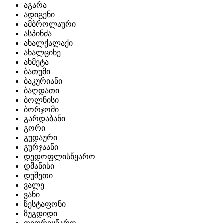
აგარა
ადიგენი
ამბროლაური
ასპინძა
ახალქალაქი
ახალციხე
ახმეტა
ბათუმი
ბაკურიანი
ბაღდათი
ბოლნისი
ბორჯომი
გარდაბანი
გორი
გუდაური
გურჯაანი
დედოფლისწყარო
დმანისი
დუშეთი
ვალე
ვანი
ზესტაფონი
ზუგდიდი
თეთრიყწარო