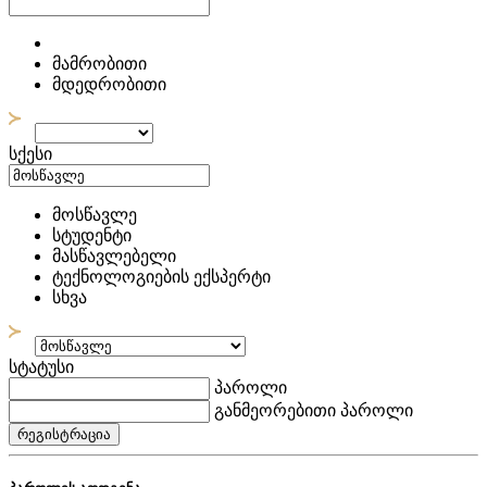
მამრობითი
მდედრობითი
სქესი
მოსწავლე
სტუდენტი
მასწავლებელი
ტექნოლოგიების ექსპერტი
სხვა
სტატუსი
პაროლი
განმეორებითი პაროლი
რეგისტრაცია