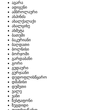
აგარა
ადიგენი
ამბროლაური
ასპინძა
ახალქალაქი
ახალციხე
ახმეტა
ბათუმი
ბაკურიანი
ბაღდათი
ბოლნისი
ბორჯომი
გარდაბანი
გორი
გუდაური
გურჯაანი
დედოფლისწყარო
დმანისი
დუშეთი
ვალე
ვანი
ზესტაფონი
ზუგდიდი
თეთრიყწარო