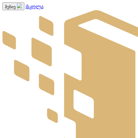
iსკოლა
მენიუ