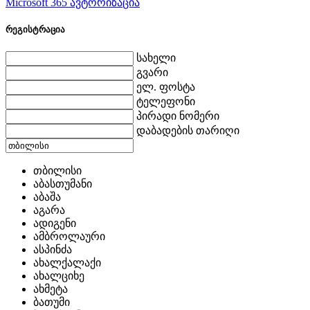
Microsoft 365 ავტორიზაცია
რეგისტრაცია
სახელი
გვარი
ელ. ფოსტა
ტელეფონი
პირადი ნომერი
დაბადების თარიღი
თბილისი
აბასთუმანი
აბაშა
აგარა
ადიგენი
ამბროლაური
ასპინძა
ახალქალაქი
ახალციხე
ახმეტა
ბათუმი