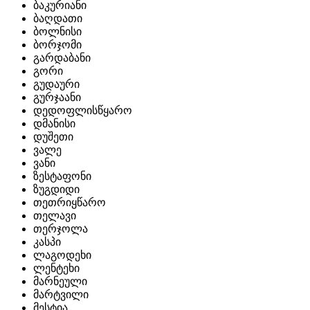
ბაკურიანი
ბაღდათი
ბოლნისი
ბორჯომი
გარდაბანი
გორი
გუდაური
გურჯაანი
დედოფლისწყარო
დმანისი
დუშეთი
ვალე
ვანი
ზესტაფონი
ზუგდიდი
თეთრიყწარო
თელავი
თერჯოლა
კასპი
ლაგოდეხი
ლენტეხი
მარნეული
მარტვილი
მესტია